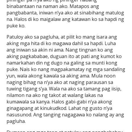
binabantaan na naman ako. Matapos ang
pangbabanta, iniwan n’ya ako at sinabihang matulog
na. Halos di ko maigalaw ang katawan ko sa hapdi ng
puke ko.
Patuloy ako sa pagluha, at pilit ko mang isara ang
aking mga hita di ko magawa dahil sa hapdi. Luha
ang iniwan sa akin ni ama. Nang tingnan ko ang
aking pagkababae, duguan ito at pati ang kumot ko
namarkahan din ng dugo na galing sa munti kong
puke. Nais ko nang magpakamatay ng mga sandaling
yun, wala akong kawala sa aking ama. Mula noon
naging bihag na n’ya ako at naging parausan sa
tuwing tigang s’ya. Wala na ako sa tamang pag iisip,
nilamon na ako ng takot at walang lakas na
kumawala sa kanya. Halos gabi-gabi n’ya akong
ginagapang at kinukudkod. Lahat ng gusto n’ya
nasusunod. Ang tanging nagagawa ko nalang ay ang
pagluha.