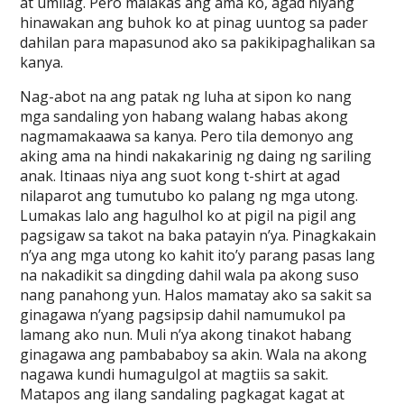
at umilag. Pero malakas ang ama ko, agad niyang
hinawakan ang buhok ko at pinag uuntog sa pader
dahilan para mapasunod ako sa pakikipaghalikan sa
kanya.
Nag-abot na ang patak ng luha at sipon ko nang
mga sandaling yon habang walang habas akong
nagmamakaawa sa kanya. Pero tila demonyo ang
aking ama na hindi nakakarinig ng daing ng sariling
anak. Itinaas niya ang suot kong t-shirt at agad
nilaparot ang tumutubo ko palang ng mga utong.
Lumakas lalo ang hagulhol ko at pigil na pigil ang
pagsigaw sa takot na baka patayin n’ya. Pinagkakain
n’ya ang mga utong ko kahit ito’y parang pasas lang
na nakadikit sa dingding dahil wala pa akong suso
nang panahong yun. Halos mamatay ako sa sakit sa
ginagawa n’yang pagsipsip dahil namumukol pa
lamang ako nun. Muli n’ya akong tinakot habang
ginagawa ang pambababoy sa akin. Wala na akong
nagawa kundi humagulgol at magtiis sa sakit.
Matapos ang ilang sandaling pagkagat kagat at