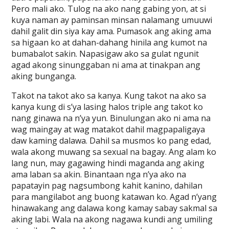
Pero mali ako. Tulog na ako nang gabing yon, at si
kuya naman ay paminsan minsan nalamang umuuwi
dahil galit din siya kay ama. Pumasok ang aking ama
sa higaan ko at dahan-dahang hinila ang kumot na
bumabalot sakin. Napasigaw ako sa gulat ngunit
agad akong sinunggaban ni ama at tinakpan ang
aking bunganga.
Takot na takot ako sa kanya. Kung takot na ako sa
kanya kung di s’ya lasing halos triple ang takot ko
nang ginawa na n’ya yun. Binulungan ako ni ama na
wag maingay at wag matakot dahil magpapaligaya
daw kaming dalawa. Dahil sa musmos ko pang edad,
wala akong muwang sa sexual na bagay. Ang alam ko
lang nun, may gagawing hindi maganda ang aking
ama laban sa akin. Binantaan nga n’ya ako na
papatayin pag nagsumbong kahit kanino, dahilan
para mangilabot ang buong katawan ko. Agad n’yang
hinawakang ang dalawa kong kamay sabay sakmal sa
aking labi. Wala na akong nagawa kundi ang umiling