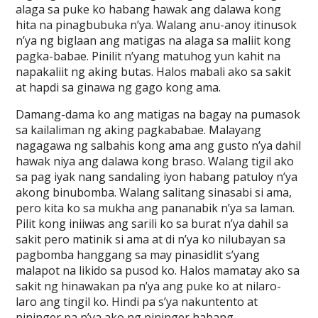
alaga sa puke ko habang hawak ang dalawa kong
hita na pinagbubuka n’ya. Walang anu-anoy itinusok
n’ya ng biglaan ang matigas na alaga sa maliit kong
pagka-babae. Pinilit n’yang matuhog yun kahit na
napakaliit ng aking butas. Halos mabali ako sa sakit
at hapdi sa ginawa ng gago kong ama.
Damang-dama ko ang matigas na bagay na pumasok
sa kailaliman ng aking pagkababae. Malayang
nagagawa ng salbahis kong ama ang gusto n’ya dahil
hawak niya ang dalawa kong braso. Walang tigil ako
sa pag iyak nang sandaling iyon habang patuloy n’ya
akong binubomba. Walang salitang sinasabi si ama,
pero kita ko sa mukha ang pananabik n’ya sa laman.
Pilit kong iniiwas ang sarili ko sa burat n’ya dahil sa
sakit pero matinik si ama at di n’ya ko nilubayan sa
pagbomba hanggang sa may pinasidlit s’yang
malapot na likido sa pusod ko. Halos mamatay ako sa
sakit ng hinawakan pa n’ya ang puke ko at nilaro-
laro ang tingil ko. Hindi pa s’ya nakuntento at
pininger pa n’ya ako ng pininger habang