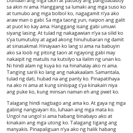
Dumaan ang mga taon at patuloy ang pangbababoy
sa akin ni ama. Hanggang sa lumaki ang mga suso ko
at tumubo ang mga bolbol ko, nagagamit n’ya ako
araw man o gabi. Sa mga taong yun, naipon ang galit
at puot ko kay ama. Hanggang isang gabi umuwi
siyang lasing. At tulad ng nakagawian n’ya sa silid ko
s’ya tumutuloy at agad akong hinuhubaran ng damit
at sinasakmal. Hinayaan ko lang si ama na babuyin
ako sa loob ng pitong taon at ngayong gabi may
nakaipit ng matulis na kutsilyo sa ilalim ng unan ko.
Ni hindi alam ng kuya ko na hinahalay ako ni ama.
Tanging sarili ko lang ang nakakaalam. Samantala,
tulad ng dati, hubad na ang panty ko. Pinapatihaya
na ako ni ama at kung sinisipag s’ya kinakain niya
ang puke ko, kung minsan naman eh ang pwet ko.
Talagang hindi nagbago ang ama ko. At gaya ng mga
gabing nangyayari ito, luhaan ang mga mata ko.
Ungol na ungol si ama habang binabayo ako at
kinakain ang mga utong ko. Talagang tigang ang
manyakis. Pinapaliguan n’ya ako ng halik habang