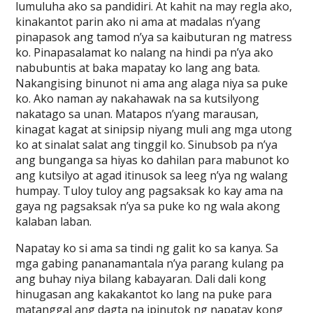
lumuluha ako sa pandidiri. At kahit na may regla ako,
kinakantot parin ako ni ama at madalas n’yang
pinapasok ang tamod n’ya sa kaibuturan ng matress
ko. Pinapasalamat ko nalang na hindi pa n’ya ako
nabubuntis at baka mapatay ko lang ang bata.
Nakangising binunot ni ama ang alaga niya sa puke
ko. Ako naman ay nakahawak na sa kutsilyong
nakatago sa unan. Matapos n’yang marausan,
kinagat kagat at sinipsip niyang muli ang mga utong
ko at sinalat salat ang tinggil ko. Sinubsob pa n’ya
ang bunganga sa hiyas ko dahilan para mabunot ko
ang kutsilyo at agad itinusok sa leeg n’ya ng walang
humpay. Tuloy tuloy ang pagsaksak ko kay ama na
gaya ng pagsaksak n’ya sa puke ko ng wala akong
kalaban laban.
Napatay ko si ama sa tindi ng galit ko sa kanya. Sa
mga gabing pananamantala n’ya parang kulang pa
ang buhay niya bilang kabayaran. Dali dali kong
hinugasan ang kakakantot ko lang na puke para
matanggal ang dagta na ipinutok ng napatay kong