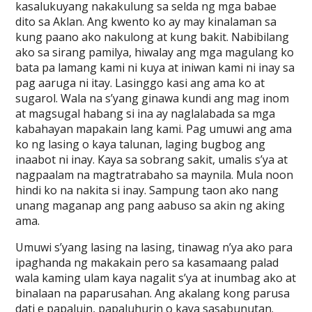
kasalukuyang nakakulung sa selda ng mga babae
dito sa Aklan. Ang kwento ko ay may kinalaman sa
kung paano ako nakulong at kung bakit. Nabibilang
ako sa sirang pamilya, hiwalay ang mga magulang ko
bata pa lamang kami ni kuya at iniwan kami ni inay sa
pag aaruga ni itay. Lasinggo kasi ang ama ko at
sugarol. Wala na s’yang ginawa kundi ang mag inom
at magsugal habang si ina ay naglalabada sa mga
kabahayan mapakain lang kami. Pag umuwi ang ama
ko ng lasing o kaya talunan, laging bugbog ang
inaabot ni inay. Kaya sa sobrang sakit, umalis s’ya at
nagpaalam na magtratrabaho sa maynila. Mula noon
hindi ko na nakita si inay. Sampung taon ako nang
unang maganap ang pang aabuso sa akin ng aking
ama.
Umuwi s’yang lasing na lasing, tinawag n’ya ako para
ipaghanda ng makakain pero sa kasamaang palad
wala kaming ulam kaya nagalit s’ya at inumbag ako at
binalaan na paparusahan. Ang akalang kong parusa
dati e papaluin, papaluhurin o kaya sasabunutan.