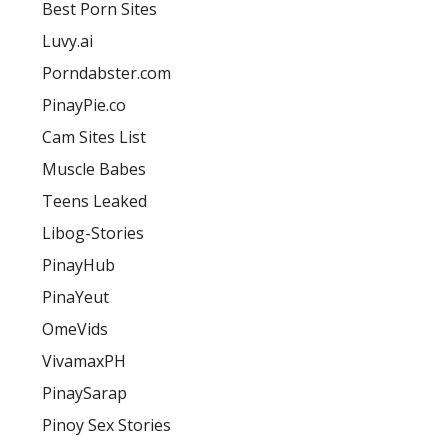
Best Porn Sites
Luvy.ai
Porndabster.com
PinayPie.co
Cam Sites List
Muscle Babes
Teens Leaked
Libog-Stories
PinayHub
PinaYeut
OmeVids
VivamaxPH
PinaySarap
Pinoy Sex Stories