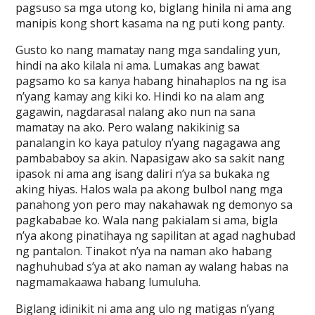
pagsuso sa mga utong ko, biglang hinila ni ama ang
manipis kong short kasama na ng puti kong panty.
Gusto ko nang mamatay nang mga sandaling yun,
hindi na ako kilala ni ama. Lumakas ang bawat
pagsamo ko sa kanya habang hinahaplos na ng isa
n’yang kamay ang kiki ko. Hindi ko na alam ang
gagawin, nagdarasal nalang ako nun na sana
mamatay na ako. Pero walang nakikinig sa
panalangin ko kaya patuloy n’yang nagagawa ang
pambababoy sa akin. Napasigaw ako sa sakit nang
ipasok ni ama ang isang daliri n’ya sa bukaka ng
aking hiyas. Halos wala pa akong bulbol nang mga
panahong yon pero may nakahawak ng demonyo sa
pagkababae ko. Wala nang pakialam si ama, bigla
n’ya akong pinatihaya ng sapilitan at agad naghubad
ng pantalon. Tinakot n’ya na naman ako habang
naghuhubad s’ya at ako naman ay walang habas na
nagmamakaawa habang lumuluha.
Biglang idinikit ni ama ang ulo ng matigas n’yang